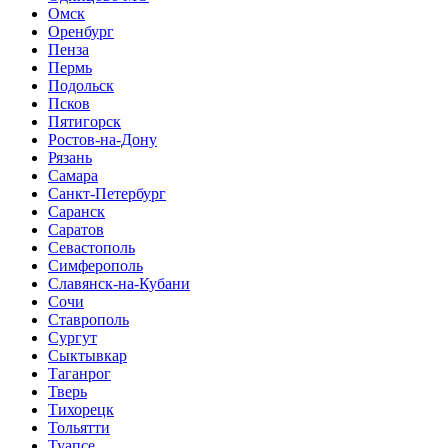
Омск
Оренбург
Пенза
Пермь
Подольск
Псков
Пятигорск
Ростов-на-Дону
Рязань
Самара
Санкт-Петербург
Саранск
Саратов
Севастополь
Симферополь
Славянск-на-Кубани
Сочи
Ставрополь
Сургут
Сыктывкар
Таганрог
Тверь
Тихорецк
Тольятти
Туапсе