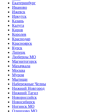
Екатеринбург
Иваново
Ижевск
Иркутск
Казань
Калуга
Киров
Королев
Краснодар
Красноярск
Курск
Липецк
Люберцы МО
Магнитогорск
Махачкала
Москва
Муром
Мытищи
Набережные Челны
Нижний Новгород
Нижний Тагил
Новороссийск
Новосибирск
Ногинск МО
Одинцово МО